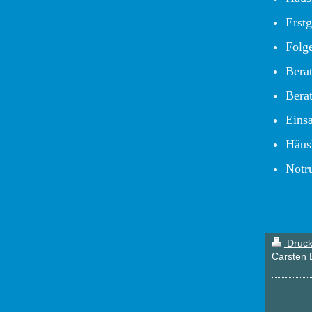
Erst
Folg
Bera
Bera
Einsa
Häus
Notru
Druck
Carsten E