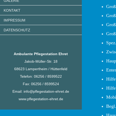
GALERIE
Groß
KONTAKT
Groß
IMPRESSUM
Groß
DATENSCHUTZ
Groß
Spez
Zwis
Ambulante Pflegestation Ehret
Haup
Jakob-Müller-Str. 18
68623 Lampertheim / Hüttenfeld
Ente
Telefon: 06256 / 8599522
Hilfe
Fax: 06256 / 8599524
Hilf
Email: info@pflegestation-ehret.de
Mobi
www.pflegestation-ehret.de
Begl.
Haus