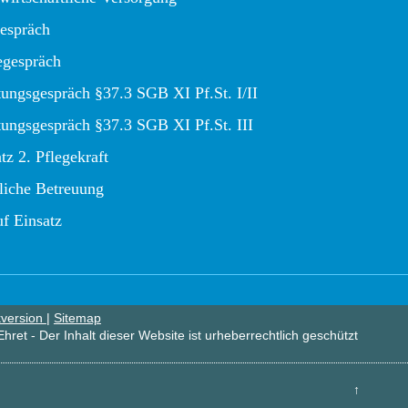
gespräch
egespräch
tungsgespräch §37.3 SGB XI Pf.St. I/II
tungsgespräch §37.3 SGB XI Pf.St. III
tz 2. Pflegekraft
liche Betreuung
f Einsatz
version
|
Sitemap
hret - Der Inhalt dieser Website ist urheberrechtlich geschützt
↑