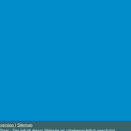
version
|
Sitemap
hret - Der Inhalt dieser Website ist urheberrechtlich geschützt